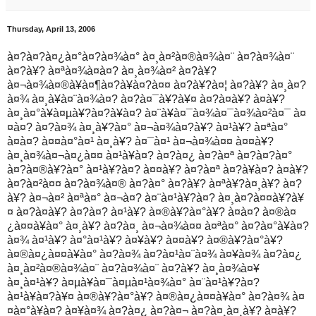
Thursday, April 13, 2006
à¤?à¤?à¤¿à¤°à¤?à¤¾à¤° à¤¸à¤²à¤®à¤¾à¤¨ à¤?à¤¾à¤¨
à¤?à¥? à¤ªà¤¾à¤à¤? à¤¸à¤¾à¤² à¤?à¥?
à¤¬à¤¾à¤®à¥à¤¶à¤?à¥à¤?à¤¤ à¤?à¥?à¤¦ à¤?à¥? à¤¸à¤?
à¤¾ à¤¸à¥à¤¨à¤¾à¤? à¤?à¤¯à¥?à¥¤ à¤?à¤­à¥? à¤­à¥?
à¤¸à¤°à¥à¤µà¥?à¤?à¥à¤? à¤¨à¥à¤¯à¤¾à¤¯à¤¾à¤²à¤¯ à¤
¤à¤? à¤?à¤¾ à¤¸à¥?à¤° à¤¬à¤¾à¤?à¥? à¤¹à¥? à¤ªà¤°
à¤à¤? à¤¤à¤°à¤¹ à¤¸à¥? à¤¯à¤¹ à¤¬à¤¾à¤¤ à¤¤à¥?
à¤¸à¤¾à¤¬à¤¿à¤¤ à¤¹à¥à¤? à¤?à¤¿ à¤?à¤ª à¤?à¤?à¤°
à¤?à¤®à¥?à¤° à¤¹à¥?à¤? à¤¤à¥? à¤?à¤ª à¤?à¥à¤? à¤­à¥?
à¤?à¤²à¤¤ à¤?à¤¾à¤® à¤?à¤° à¤?à¥? à¤ªà¥?à¤¸à¥? à¤?
à¥? à¤¬à¤² à¤ªà¤° à¤¬à¤? à¤¨à¤¹à¥?à¤? à¤¸à¤?à¤¤à¥?à¥
¤ à¤?à¤­à¥? à¤?à¤? à¤¹à¥? à¤®à¥?à¤°à¥? à¤à¤? à¤®à¤
¿à¤¤à¥à¤° à¤¸à¥? à¤?à¤¸ à¤¬à¤¾à¤¤ à¤ªà¤° à¤?à¤°à¥à¤?
à¤¾ à¤¹à¥? à¤°à¤¹à¥? à¤¥à¥? à¤¤à¥? à¤®à¥?à¤°à¥?
à¤®à¤¿à¤¤à¥à¤° à¤?à¤¾ à¤?à¤¹à¤¨à¤¾ à¤¥à¤¾ à¤?à¤¿
à¤¸à¤²à¤®à¤¾à¤¨ à¤?à¤¾à¤¨ à¤?à¥? à¤¸à¤¾à¤¥
à¤¸à¤¹à¥? à¤µà¥à¤¯à¤µà¤¹à¤¾à¤° à¤¨à¤¹à¥?à¤?
à¤¹à¥à¤?à¥¤ à¤®à¥?à¤°à¥? à¤®à¤¿à¤¤à¥à¤° à¤?à¤¾ à¤
¤à¤°à¥à¤? à¤¥à¤¾ à¤?à¤¿ à¤?à¤¬ à¤?à¤¸à¤¸à¥? à¤­à¥?