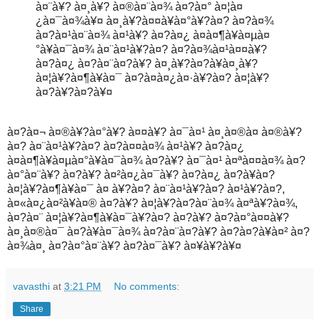
à¤¨à¥? à¤¸à¥? à¤®à¤¨à¤¾ à¤?à¤° à¤¦à¤
¿à¤¯à¤¾à¥¤ à¤¸à¥?à¤¤à¥à¤°à¥?à¤? à¤?à¤¾
à¤?à¤¹à¤¨à¤¾ à¤¹à¥? à¤?à¤¿ à¤à¤¶à¥à¤µà¤
°à¥à¤¯à¤¾ à¤¨à¤¹à¥?à¤? à¤?à¤¾à¤¹à¤¤à¥?
à¤?à¤¿ à¤?à¤¨à¤?à¥? à¤¸à¥?à¤?à¥à¤¸à¥?
à¤¦à¥?à¤¶à¥à¤¯ à¤?à¤­à¤¿à¤·à¥?à¤? à¤¦à¥?
à¤?à¥?à¤?à¥¤
à¤?à¤¬ à¤®à¥?à¤°à¥? à¤¤à¥? à¤¯à¤¹ à¤¸à¤®à¤ à¤®à¥?
à¤? à¤¨à¤¹à¥?à¤? à¤?à¤¤à¤¾ à¤¹à¥? à¤?à¤¿
à¤à¤¶à¥à¤µà¤°à¥à¤¯à¤¾ à¤?à¥? à¤¯à¤¹ à¤ªà¤¤à¤¾ à¤?
à¤°à¤¨à¥? à¤?à¥? à¤²à¤¿à¤¯à¥? à¤?à¤¿ à¤?à¥à¤?
à¤¦à¥?à¤¶à¥à¤¯ à¤ à¥?à¤? à¤¨à¤¹à¥?à¤? à¤¹à¥?à¤?,
à¤«à¤¿à¤²à¥à¤® à¤?à¥? à¤¦à¥?à¤?à¤¨à¤¾ à¤ªà¥?à¤¾,
à¤?à¤¨ à¤¦à¥?à¤¶à¥à¤¯à¥?à¤? à¤?à¥? à¤?à¤°à¤¤à¥?
à¤¸à¤®à¤¯ à¤?à¥à¤¯à¤¾ à¤?à¤¨à¤?à¥? à¤?à¤?à¥à¤² à¤?
à¤¾à¤¸ à¤?à¤°à¤¨à¥? à¤?à¤¯à¥? à¤¥à¥?à¥¤
vavasthi
at
3:21 PM
No comments:
Share