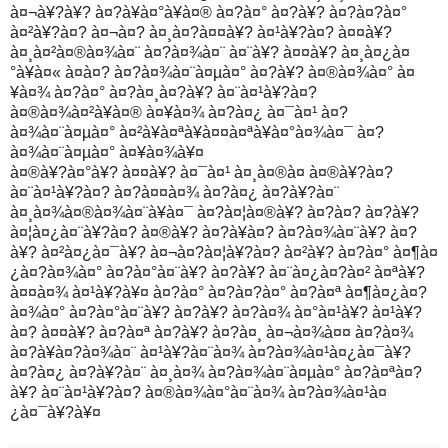
à¤¬à¥?à¥? à¤?à¥à¤°à¥à¤® à¤?à¤° à¤?à¥? à¤?à¤?à¤°
à¤²à¥?à¤? à¤¬à¤? à¤¸à¤?à¤¤à¥? à¤¹à¥?à¤? à¤¤à¥?
à¤¸à¤²à¤®à¤¾à¤¨ à¤?à¤¾à¤¨ à¤¨à¥? à¤¤à¥? à¤¸à¤¿à¤
°à¥à¤« à¤à¤? à¤?à¤¾à¤¨à¤µà¤° à¤?à¥? à¤®à¤¾à¤° à¤
¥à¤¾ à¤?à¤° à¤?à¤¸à¤?à¥? à¤¨à¤¹à¥?à¤?
à¤®à¤¾à¤²à¥à¤® à¤¥à¤¾ à¤?à¤¿ à¤¯à¤¹ à¤?
à¤¾à¤¨à¤µà¤° à¤²à¥à¤ªà¥à¤¤à¤ªà¥à¤°à¤¾à¤¯ à¤?
à¤¾à¤¨à¤µà¤° à¤¥à¤¾à¥¤
à¤®à¥?à¤°à¥? à¤¤à¥? à¤¯à¤¹ à¤¸à¤®à¤ à¤®à¥?à¤?
à¤¨à¤¹à¥?à¤? à¤?à¤¤à¤¾ à¤?à¤¿ à¤?à¥?à¤¨
à¤¸à¤¾à¤®à¤¾à¤¨à¥à¤¯ à¤?à¤¦à¤®à¥? à¤?à¤? à¤?à¥?
à¤¦à¤¿à¤¨à¥?à¤? à¤®à¥? à¤?à¥à¤? à¤?à¤¾à¤¨à¥? à¤?
à¥? à¤²à¤¿à¤¯à¥? à¤¬à¤?à¤¦à¥?à¤? à¤²à¥? à¤?à¤° à¤¶à¤
¿à¤?à¤¾à¤° à¤?à¤°à¤¨à¥? à¤?à¥? à¤¨à¤¿à¤?à¤² à¤ªà¥?
à¤¤à¤¾ à¤¹à¥?à¥¤ à¤?à¤° à¤?à¤?à¤° à¤?à¤ª à¤¶à¤¿à¤?
à¤¾à¤° à¤?à¤°à¤¨à¥? à¤?à¥? à¤?à¤¾ à¤°à¤¹à¥? à¤¹à¥?
à¤? à¤¤à¥? à¤?à¤ª à¤?à¥? à¤?à¤¸ à¤¬à¤¾à¤¤ à¤?à¤¾
à¤?à¥à¤?à¤¾à¤¨ à¤¹à¥?à¤¨à¤¾ à¤?à¤¾à¤¹à¤¿à¤¯à¥?
à¤?à¤¿ à¤?à¥?à¤¨ à¤¸à¤¾ à¤?à¤¾à¤¨à¤µà¤° à¤?à¤ªà¤?
à¥? à¤¨à¤¹à¥?à¤? à¤®à¤¾à¤°à¤¨à¤¾ à¤?à¤¾à¤¹à¤
¿à¤¯à¥?à¥¤