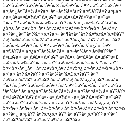
à¤? à¤­à¥? à¤?à¥à¤°à¥à¤® à¤¹à¥?à¤¨à¥? à¤ªà¤° à¤®à¥?
à¤¡à¤¿à¤¯à¤¾ à¤?à¤¸ à¤¬à¤¾à¤°à¥? à¤®à¥?à¤? à¤µà¤
¿à¤¸à¥à¤¤à¤¾à¤° à¤¸à¥? à¤µà¤¿à¤?à¤¾à¤° à¤?à¤
°à¤¨à¥? à¤²à¤?à¤¤à¤¾ à¤¹à¥? à¤?à¤¿ à¤®à¥à¤?à¤°à¤
¿à¤® à¤¨à¥? à¤¯à¤¹ à¤?à¥à¤°à¥à¤® à¤?à¥à¤¯à¥?à¤?
à¤?à¤¿à¤¯à¤¾à¥¤ à¤?à¤¬ à¤¶à¥à¤°à¥? à¤ªà¥à¤°à¤®à¥?
à¤¦ à¤®à¤¹à¤¾à¤?à¤¨ à¤ªà¤° à¤?à¤¿à¤¯à¥? à¤?à¤¯à¥?
à¤¹à¤®à¤²à¥? à¤?à¥? à¤¹à¥? à¤¦à¥?à¤?à¤¿à¤¯à¥?,
à¤®à¥?à¤¡à¤¿à¤¯à¤¾ à¤?à¤¸ à¤¬à¤¾à¤¤ à¤®à¥?à¤?
à¤µà¥à¤¯à¤¸à¥à¤¤ à¤¹à¥? à¤?à¤¿ à¤ªà¥à¤°à¤µà¥?à¤£
à¤®à¤¹à¤¾à¤?à¤¨ à¤¨à¥? à¤¹à¤®à¤²à¤¾ à¤?à¥à¤¯à¥?
à¤? à¤?à¤¿à¤¯ à¤?à¥?à¤¸à¥? à¤?à¤¿ à¤¹à¤®à¤²à¤¾ à¤?
à¤°à¤¨à¥? à¤?à¥? à¤?à¤¾à¤°à¤£ à¤?à¥? à¤?
à¤¾à¤¨à¤¨à¥? à¤?à¥? à¤¬à¤¾à¤¦ à¤?à¤¿à¤¸à¥? à¤¤à¤
°à¤¹ à¤¸à¥? à¤¹à¤®à¤²à¥? à¤?à¥? à¤?à¤¾à¤¯à¤? à¤?à¤
°à¤¾à¤° à¤¦à¤¿à¤¯à¤¾ à¤?à¤¾ à¤¸à¤?à¤¤à¤¾ à¤¹à¥?à¥¤
à¤®à¥?à¤°à¥? à¤¹à¤¿à¤¸à¤¾à¤¬ à¤¸à¥? à¤¤à¥? à¤?à¥?
à¤? à¤­à¥? à¤?à¤¾à¤°à¤£ à¤¹à¥? à¤ªà¤° à¤?à¤¿à¤¸à¥?
à¤?à¥? à¤­à¥? à¤¯à¤¹ à¤¹à¤? à¤¨à¤¹à¥?à¤? à¤¬à¤¨à¤¤à¤¾
à¤?à¤¿ à¤µà¥? à¤?à¤¿à¤¸à¥? à¤¦à¥?à¤¸à¤°à¥? à¤ªà¤°
à¤?à¥?à¤²à¥? à¤?à¤²à¤¾à¤¯à¥?à¥¤