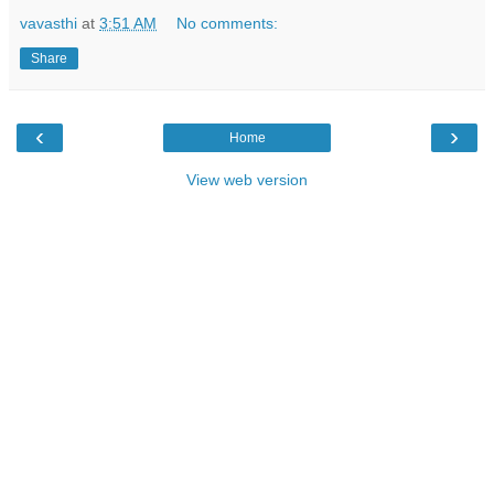
vavasthi
at
3:51 AM
No comments:
Share
‹
›
Home
View web version