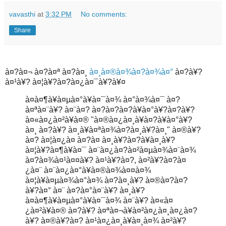
vavasthi
at
3:32 PM
No comments:
Share
à¤?à¤¬ à¤?à¤ª à¤?à¤¸
à¤¸à¤®à¤¾à¤?à¤¾à¤°
à¤?à¥?
à¤¹à¥? à¤¦à¥?à¤?à¤¿à¤¯à¥?à¥¤
à¤à¤¶à¥à¤µà¤°à¥à¤¯à¤¾ à¤°à¤¾à¤¯ à¤?
à¤ªà¤¨à¥? à¤¨à¤? à¤?à¤?à¤?à¥à¤°à¥?à¤?à¥?
à¤«à¤¿à¤²à¥à¤® "à¤®à¤¿à¤¸à¥à¤?à¥à¤°à¥?
à¤¸ à¤?à¥? à¤¸à¥à¤ªà¤¾à¤?à¤¸à¥?à¤¸" à¤®à¥?
à¤? à¤¦à¤¿à¤ à¤?à¤ à¤¸à¥?à¤?à¥à¤¸à¥?
à¤¦à¥?à¤¶à¥à¤¯ à¤¨à¤¿à¤?à¤²à¤µà¤¾à¤¨à¤¾
à¤?à¤¾à¤¹à¤¤à¥? à¤¹à¥?à¤?, à¤²à¥?à¤?à¤
¿à¤¨ à¤¨à¤¿à¤°à¥à¤®à¤¾à¤¤à¤¾
à¤¦à¥à¤µà¤¾à¤°à¤¾ à¤?à¤¸à¥? à¤®à¤?à¤?
à¥?à¤° à¤¨ à¤?à¤°à¤¨à¥? à¤¸à¥?
à¤à¤¶à¥à¤µà¤°à¥à¤¯à¤¾ à¤¨à¥? à¤«à¤
¿à¤²à¥à¤® à¤?à¥? à¤ªà¤¬à¥à¤²à¤¿à¤¸à¤¿à¤?
à¥? à¤®à¥?à¤? à¤¹à¤¿à¤¸à¥à¤¸à¤¾ à¤²à¥?