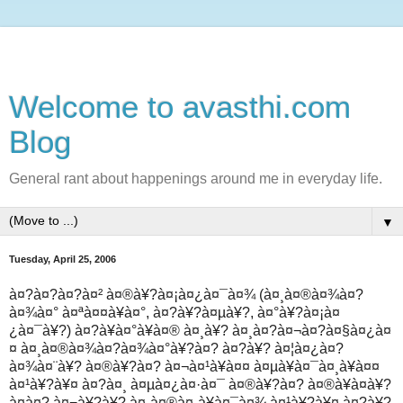
Welcome to avasthi.com
Blog
General rant about happenings around me in everyday life.
▼
Tuesday, April 25, 2006
à¤?à¤?à¤?à¤² à¤®à¥?à¤¡à¤¿à¤¯à¤¾ (à¤¸à¤®à¤¾à¤?
à¤¾à¤° à¤ªà¤¤à¥à¤°, à¤?à¥?à¤µà¥?, à¤°à¥?à¤¡à¤
¿à¤¯à¥?) à¤?à¥à¤°à¥à¤® à¤¸à¥? à¤¸à¤?à¤¬à¤?à¤§à¤¿à¤
¤ à¤¸à¤®à¤¾à¤?à¤¾à¤°à¥?à¤? à¤?à¥? à¤¦à¤¿à¤?
à¤¾à¤¨à¥? à¤®à¥?à¤? à¤¬à¤¹à¥à¤¤ à¤µà¥à¤¯à¤¸à¥à¤¤
à¤¹à¥?à¥¤ à¤?à¤¸ à¤µà¤¿à¤·à¤¯ à¤®à¥?à¤? à¤®à¥à¤à¥?
à¤à¤? à¤¬à¥?à¥? à¤¸à¤®à¤¸à¥à¤¯à¤¾ à¤¹à¥?à¥¤ à¤?à¥?